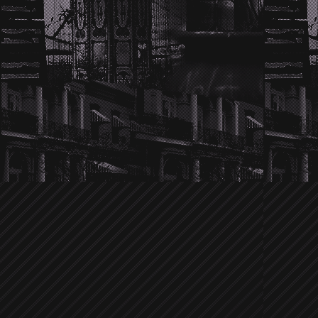
Wir hören die Twilight-Hochzeitsglo
im Dezember gemunkelt wurde, ob
Schritt weiter gehen würden, ist es je
und überglücklich. Und nicht nur 
verkneifen. Kellan's Familie scheint v
Nikki. Sie passt perfekt in die Famili
Familienangehöriger. Na das klingt j
Traumhochzeit. Details sind noch nic
versuchen euch natürlich als Erste üb
Ein anonymer Tipp brachte uns auf 
Jensen Ackles
der in letzter Zeit zi
Ob er sich vor Zachary Quinto verste
von dem er verprügelt wurde? Leider
Umständen der Prügelei. Allerdings ist
die Sichtung wie der Supernatura
bestimmten Laden kreist. Bisher war