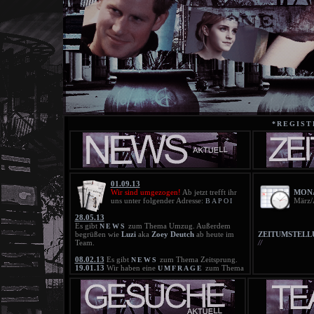
*REGIST
01.09.13
Wir sind umgezogen!
Ab jetzt trefft ihr
MONA
uns unter folgender Adresse:
März/
BAPOI
28.05.13
Es gibt
zum Thema Umzug. Außerdem
NEWS
begrüßen wie
Luzi
aka
Zoey Deutch
ab heute im
ZEITUMSTELL
Team.
//
08.02.13
Es gibt
zum Thema Zeitsprung.
NEWS
19.01.13
Wir haben eine
zum Thema
UMFRAGE
Zeitsprung. Bitte beteiligt euch daran!
18.01.13
Die neue
ist online!
BLACKLIST
21.11.12
Die neue
ist online!
BLACKLIST
25.10.12
Die Blacklist wurde gelöscht!
20.10.12
Die neue
ist online!
BLACKLIST