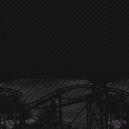
Laden oder das Juweliergeschäft daneb
Freundin
Hayden Panettiere
sehr g
sieht, so oft doch mit der jungen blon
scheint es ziemlich gut zu klappe
bewundert er doch eher das Juwelier
hoffen und sehen der nächsten Hollyw