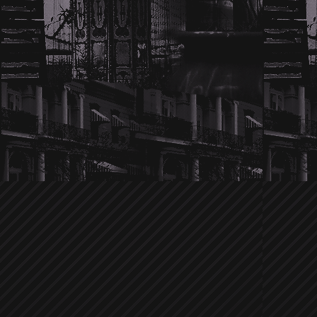
Wir hören die Twilight-Hochzeitsglo
im Dezember gemunkelt wurde, ob
Schritt weiter gehen würden, ist es je
und überglücklich. Und nicht nur 
verkneifen. Kellan's Familie scheint v
Nikki. Sie passt perfekt in die Famili
Familienangehöriger. Na das klingt j
Traumhochzeit. Details sind noch nic
versuchen euch natürlich als Erste üb
Ein anonymer Tipp brachte uns auf 
Jensen Ackles
der in letzter Zeit zi
Ob er sich vor Zachary Quinto verste
von dem er verprügelt wurde? Leider
Umständen der Prügelei. Allerdings ist
die Sichtung wie der Supernatura
bestimmten Laden kreist. Bisher war