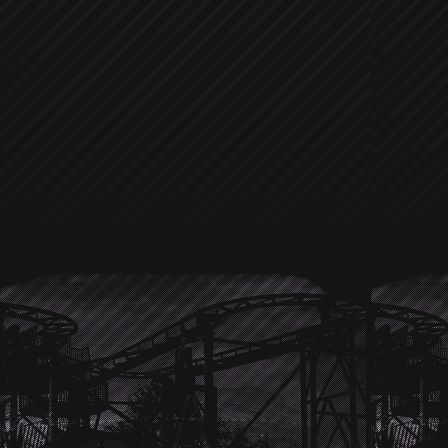
Laden oder das Juweliergeschäft daneb
Freundin
Hayden Panettiere
sehr g
sieht, so oft doch mit der jungen blon
scheint es ziemlich gut zu klappe
bewundert er doch eher das Juwelier
hoffen und sehen der nächsten Hollyw