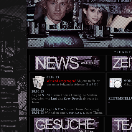
*REGIST
01.09.13
Wir sind umgezogen!
Ab jetzt trefft ihr
MONA
uns unter folgender Adresse:
März/
BAPOI
28.05.13
Es gibt
zum Thema Umzug. Außerdem
NEWS
begrüßen wie
Luzi
aka
Zoey Deutch
ab heute im
ZEITUMSTELL
Team.
//
08.02.13
Es gibt
zum Thema Zeitsprung.
NEWS
19.01.13
Wir haben eine
zum Thema
UMFRAGE
Zeitsprung. Bitte beteiligt euch daran!
18.01.13
Die neue
ist online!
BLACKLIST
21.11.12
Die neue
ist online!
BLACKLIST
25.10.12
Die Blacklist wurde gelöscht!
20.10.12
Die neue
ist online!
BLACKLIST