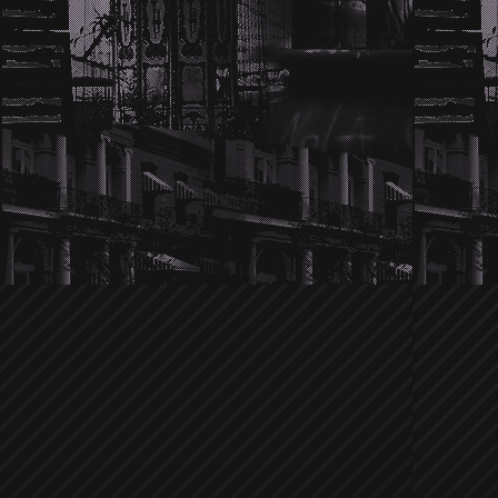
Wir hören die Twilight-Hochzeitsglo
im Dezember gemunkelt wurde, ob
Schritt weiter gehen würden, ist es je
und überglücklich. Und nicht nur 
verkneifen. Kellan's Familie scheint v
Nikki. Sie passt perfekt in die Famili
Familienangehöriger. Na das klingt j
Traumhochzeit. Details sind noch nic
versuchen euch natürlich als Erste üb
Ein anonymer Tipp brachte uns auf 
Jensen Ackles
der in letzter Zeit zi
Ob er sich vor Zachary Quinto verste
von dem er verprügelt wurde? Leider
Umständen der Prügelei. Allerdings ist
die Sichtung wie der Supernatura
bestimmten Laden kreist. Bisher war