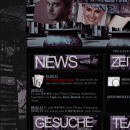
*REGIST
01.09.13
Wir sind umgezogen!
Ab jetzt trefft ihr
MONA
uns unter folgender Adresse:
März/
BAPOI
28.05.13
Es gibt
zum Thema Umzug. Außerdem
NEWS
begrüßen wie
Luzi
aka
Zoey Deutch
ab heute im
ZEITUMSTELL
Team.
//
08.02.13
Es gibt
zum Thema Zeitsprung.
NEWS
19.01.13
Wir haben eine
zum Thema
UMFRAGE
Zeitsprung. Bitte beteiligt euch daran!
18.01.13
Die neue
ist online!
BLACKLIST
21.11.12
Die neue
ist online!
BLACKLIST
25.10.12
Die Blacklist wurde gelöscht!
20.10.12
Die neue
ist online!
BLACKLIST