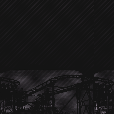
Laden oder das Juweliergeschäft daneb
Freundin
Hayden Panettiere
sehr g
sieht, so oft doch mit der jungen blon
scheint es ziemlich gut zu klappe
bewundert er doch eher das Juwelier
hoffen und sehen der nächsten Hollyw