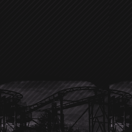
Laden oder das Juweliergeschäft daneb
Freundin
Hayden Panettiere
sehr g
sieht, so oft doch mit der jungen blon
scheint es ziemlich gut zu klappe
bewundert er doch eher das Juwelier
hoffen und sehen der nächsten Hollyw