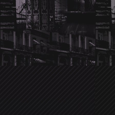
Wir hören die Twilight-Hochzeitsglo
im Dezember gemunkelt wurde, ob
Schritt weiter gehen würden, ist es je
und überglücklich. Und nicht nur 
verkneifen. Kellan's Familie scheint v
Nikki. Sie passt perfekt in die Famili
Familienangehöriger. Na das klingt j
Traumhochzeit. Details sind noch nic
versuchen euch natürlich als Erste üb
Ein anonymer Tipp brachte uns auf 
Jensen Ackles
der in letzter Zeit zi
Ob er sich vor Zachary Quinto verste
von dem er verprügelt wurde? Leider
Umständen der Prügelei. Allerdings ist
die Sichtung wie der Supernatura
bestimmten Laden kreist. Bisher war