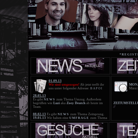
*REGIST
01.09.13
Wir sind umgezogen!
Ab jetzt trefft ihr
MONA
uns unter folgender Adresse:
März/
BAPOI
28.05.13
Es gibt
zum Thema Umzug. Außerdem
NEWS
begrüßen wie
Luzi
aka
Zoey Deutch
ab heute im
ZEITUMSTELL
Team.
//
08.02.13
Es gibt
zum Thema Zeitsprung.
NEWS
19.01.13
Wir haben eine
zum Thema
UMFRAGE
Zeitsprung. Bitte beteiligt euch daran!
18.01.13
Die neue
ist online!
BLACKLIST
21.11.12
Die neue
ist online!
BLACKLIST
25.10.12
Die Blacklist wurde gelöscht!
20.10.12
Die neue
ist online!
BLACKLIST