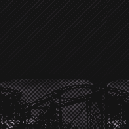
Laden oder das Juweliergeschäft daneb
Freundin
Hayden Panettiere
sehr g
sieht, so oft doch mit der jungen blon
scheint es ziemlich gut zu klappe
bewundert er doch eher das Juwelier
hoffen und sehen der nächsten Hollyw