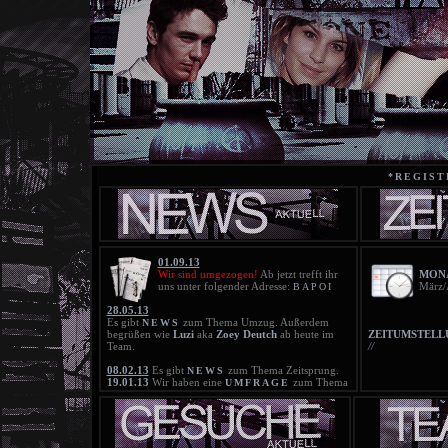
*REGIST
01.09.13
Wir sind umgezogen!
Ab jetzt trefft ihr
MONA
uns unter folgender Adresse:
März/
BAPOI
28.05.13
Es gibt
zum Thema Umzug. Außerdem
NEWS
begrüßen wie
Luzi
aka
Zoey Deutch
ab heute im
ZEITUMSTELL
Team.
//
08.02.13
Es gibt
zum Thema Zeitsprung.
NEWS
19.01.13
Wir haben eine
zum Thema
UMFRAGE
Zeitsprung. Bitte beteiligt euch daran!
18.01.13
Die neue
ist online!
BLACKLIST
21.11.12
Die neue
ist online!
BLACKLIST
25.10.12
Die Blacklist wurde gelöscht!
20.10.12
Die neue
ist online!
BLACKLIST