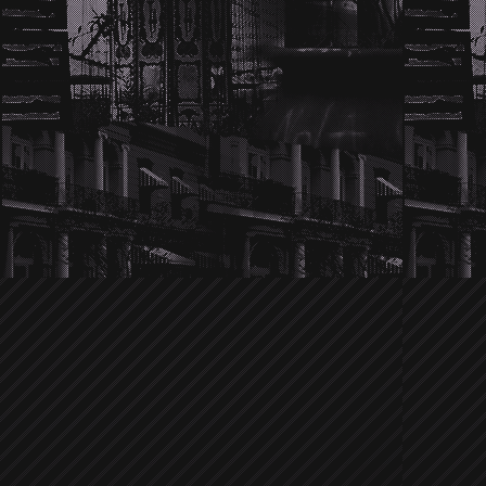
Wir hören die Twilight-Hochzeitsglo
im Dezember gemunkelt wurde, ob
Schritt weiter gehen würden, ist es je
und überglücklich. Und nicht nur 
verkneifen. Kellan's Familie scheint v
Nikki. Sie passt perfekt in die Famili
Familienangehöriger. Na das klingt j
Traumhochzeit. Details sind noch nic
versuchen euch natürlich als Erste üb
Ein anonymer Tipp brachte uns auf 
Jensen Ackles
der in letzter Zeit zi
Ob er sich vor Zachary Quinto verste
von dem er verprügelt wurde? Leider
Umständen der Prügelei. Allerdings ist
die Sichtung wie der Supernatura
bestimmten Laden kreist. Bisher war