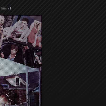
 line
71