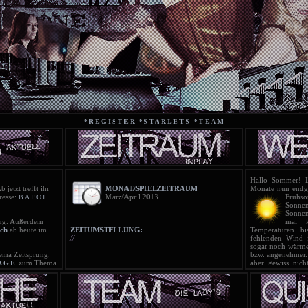
*REGISTER
*STARLETS
*TEAM
Hallo Sommer! Lo
b jetzt trefft ihr
MONAT/SPIELZEITRAUM
Monate nun endgü
resse:
März/April 2013
Früh
BAPOI
Sonne
Sonnen
g. Außerdem
mal k
ch
ab heute im
ZEITUMSTELLUNG:
Temperaturen 
//
fehlenden Wind 
sogar noch wärmer
ma Zeitsprung.
bzw. angenehmer.
zum Thema
aber gewiss nich
AGE
ran!
können geöffne
ist online!
sollte auch 
T
ist online!
Regenschauern g
T
scht!
sich bei dem w
ist online!
entwickeln. Insg
T