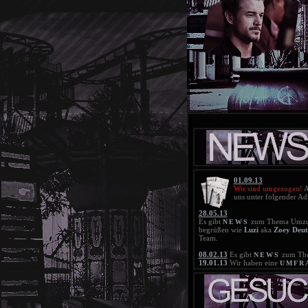
01.09.13
Wir sind umgezogen!
A
uns unter folgender Ad
28.05.13
Es gibt
zum Thema Umzu
NEWS
begrüßen wie
Luzi
aka
Zoey Deut
Team.
08.02.13
Es gibt
zum The
NEWS
19.01.13
Wir haben eine
UMFR
Zeitsprung. Bitte beteiligt euch da
18.01.13
Die neue
BLACKLIS
21.11.12
Die neue
BLACKLIS
25.10.12
Die Blacklist wurde gelö
20.10.12
Die neue
BLACKLIS