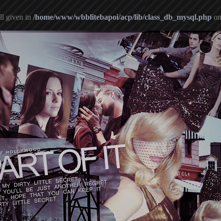
ll given in
/home/www/wbblitebapoi/acp/lib/class_db_mysql.php
on