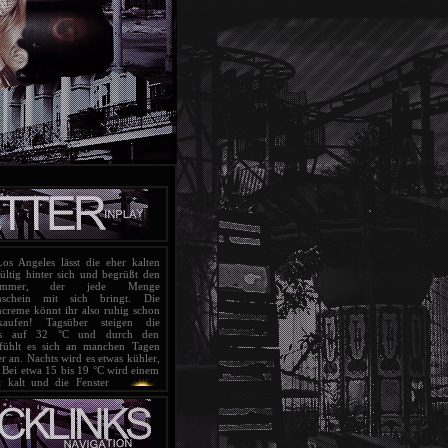
s Angeles lässt die eher kalten
ltig hinter sich und begrüßt
den
sommer, der jede Menge
nschein mit sich bringt. Die
creme könnt ihr also ruhig schon
aufen! Tagsüber steigen die
bis auf 32 °C und durch den
fühlt es sich an manchen Tagen
 an. Nachts wird es etwas kühler,
 Bei etwa 15 bis 19 °C wird einem
t kalt und die Fenster
t bleiben. Ab und an
mit Unwettern und
erechnet werden, die
armen Wetter relativ leicht
esamt blickt Los Angeles aber auf