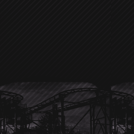
Laden oder das Juweliergeschäft daneb
Freundin
Hayden Panettiere
sehr g
sieht, so oft doch mit der jungen blon
scheint es ziemlich gut zu klappe
bewundert er doch eher das Juwelier
hoffen und sehen der nächsten Hollyw