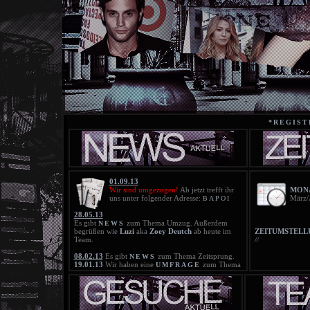
*REGIST
01.09.13
Wir sind umgezogen!
Ab jetzt trefft ihr
MONA
uns unter folgender Adresse:
März/
BAPOI
28.05.13
Es gibt
zum Thema Umzug. Außerdem
NEWS
begrüßen wie
Luzi
aka
Zoey Deutch
ab heute im
ZEITUMSTELL
Team.
//
08.02.13
Es gibt
zum Thema Zeitsprung.
NEWS
19.01.13
Wir haben eine
zum Thema
UMFRAGE
Zeitsprung. Bitte beteiligt euch daran!
18.01.13
Die neue
ist online!
BLACKLIST
21.11.12
Die neue
ist online!
BLACKLIST
25.10.12
Die Blacklist wurde gelöscht!
20.10.12
Die neue
ist online!
BLACKLIST