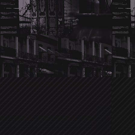
Wir hören die Twilight-Hochzeitsglo
im Dezember gemunkelt wurde, ob
Schritt weiter gehen würden, ist es je
und überglücklich. Und nicht nur 
verkneifen. Kellan's Familie scheint v
Nikki. Sie passt perfekt in die Famili
Familienangehöriger. Na das klingt j
Traumhochzeit. Details sind noch nic
versuchen euch natürlich als Erste üb
Ein anonymer Tipp brachte uns auf 
Jensen Ackles
der in letzter Zeit zi
Ob er sich vor Zachary Quinto verste
von dem er verprügelt wurde? Leider
Umständen der Prügelei. Allerdings ist
die Sichtung wie der Supernatura
bestimmten Laden kreist. Bisher war