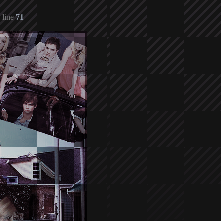
 line
71