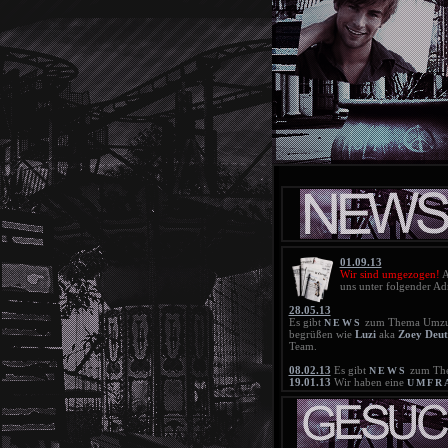
01.09.13
Wir sind umgezogen!
A
uns unter folgender Ad
28.05.13
Es gibt
zum Thema Umzu
NEWS
begrüßen wie
Luzi
aka
Zoey Deut
Team.
08.02.13
Es gibt
zum The
NEWS
19.01.13
Wir haben eine
UMFR
Zeitsprung. Bitte beteiligt euch da
18.01.13
Die neue
BLACKLIS
21.11.12
Die neue
BLACKLIS
25.10.12
Die Blacklist wurde gelö
20.10.12
Die neue
BLACKLIS