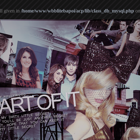
ll given in
/home/www/wbblitebapoi/acp/lib/class_db_mysql.php
on