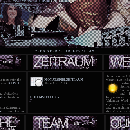
*REGISTER
*STARLETS
*TEAM
Hallo Sommer! Lo
b jetzt trefft ihr
MONAT/SPIELZEITRAUM
Monate nun endgü
resse:
März/April 2013
Früh
BAPOI
Sonne
Sonnen
g. Außerdem
mal k
ch
ab heute im
ZEITUMSTELLUNG:
Temperaturen 
//
fehlenden Wind 
sogar noch wärmer
ma Zeitsprung.
bzw. angenehmer.
zum Thema
aber gewiss nich
AGE
ran!
können geöffne
ist online!
sollte auch 
T
ist online!
Regenschauern g
T
scht!
sich bei dem w
ist online!
entwickeln. Insg
T