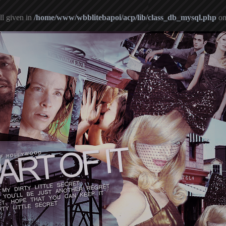
ll given in
/home/www/wbblitebapoi/acp/lib/class_db_mysql.php
on