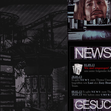
01.09.13
Wir sind umgezogen!
A
uns unter folgender Ad
28.05.13
Es gibt
zum Thema Umzu
NEWS
begrüßen wie
Luzi
aka
Zoey Deut
Team.
08.02.13
Es gibt
zum The
NEWS
19.01.13
Wir haben eine
UMFR
Zeitsprung. Bitte beteiligt euch da
18.01.13
Die neue
BLACKLIS
21.11.12
Die neue
BLACKLIS
25.10.12
Die Blacklist wurde gelö
20.10.12
Die neue
BLACKLIS