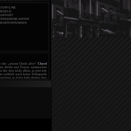
, die jedes Klischee erfüllen!
 der „sexiest Gleek alive“
Chord
en dürfte und Frauen enttäuschen
hn dort nicht allein, ja jetzt tritt
 wirklich noch keine Schlagzeile
 Gerüchten zu folge habe Amber ihm
eres erwarten, wenn man so viele
nt wurde, hat sich der schottische
t sie bereits wieder nach England
h an der Seite von Angelina Jolie
ch als Junggeselle bessere Chancen
Gerüchte als ‚völlig aus der Luft
n Lutz
und
Nikki Reed
denn nun
 Zwei können sich ein Lächeln nicht
ie könnten nicht glücklicher sein.",
icht bekannt, aber wir halten die