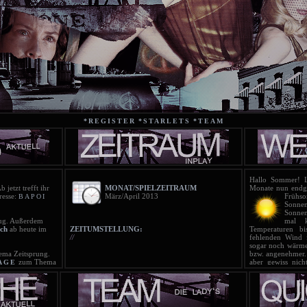
*REGISTER
*STARLETS
*TEAM
Hallo Sommer! Lo
b jetzt trefft ihr
MONAT/SPIELZEITRAUM
Monate nun endgü
resse:
März/April 2013
Früh
BAPOI
Sonne
Sonnen
g. Außerdem
mal k
ch
ab heute im
ZEITUMSTELLUNG:
Temperaturen 
//
fehlenden Wind 
sogar noch wärmer
ma Zeitsprung.
bzw. angenehmer.
zum Thema
aber gewiss nich
AGE
ran!
können geöffne
ist online!
sollte auch 
T
ist online!
Regenschauern g
T
scht!
sich bei dem w
ist online!
entwickeln. Insg
T