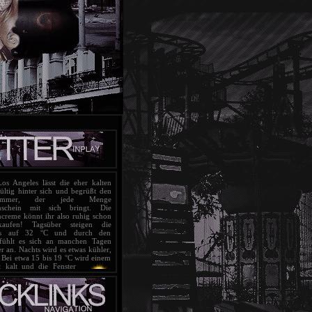
s Angeles lässt die eher kalten
ltig hinter sich und begrüßt
den
sommer, der jede Menge
nschein mit sich bringt. Die
creme könnt ihr also ruhig schon
aufen! Tagsüber steigen die
bis auf 32 °C und durch den
fühlt es sich an manchen Tagen
 an. Nachts wird es etwas kühler,
 Bei etwa 15 bis 19 °C wird einem
t kalt und die Fenster
t bleiben. Ab und an
mit Unwettern und
erechnet werden, die
armen Wetter relativ leicht
esamt blickt Los Angeles aber auf