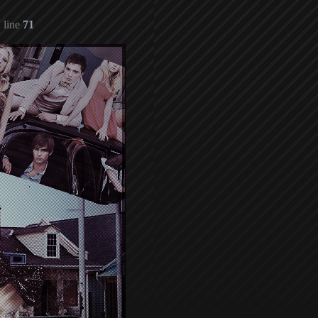
 line
71