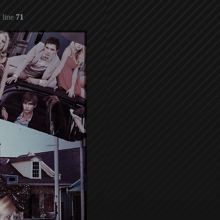
 line
71