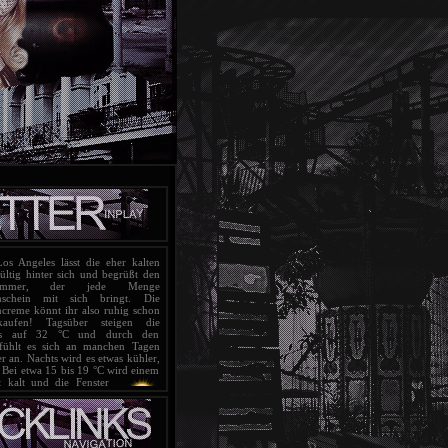
s Angeles lässt die eher kalten
ltig hinter sich und begrüßt
den
sommer, der jede Menge
nschein mit sich bringt. Die
creme könnt ihr also ruhig schon
aufen! Tagsüber steigen die
bis auf 32 °C und durch den
fühlt es sich an manchen Tagen
 an. Nachts wird es etwas kühler,
 Bei etwa 15 bis 19 °C wird einem
t kalt und die Fenster
t bleiben. Ab und an
mit Unwettern und
erechnet werden, die
armen Wetter relativ leicht
esamt blickt Los Angeles aber auf