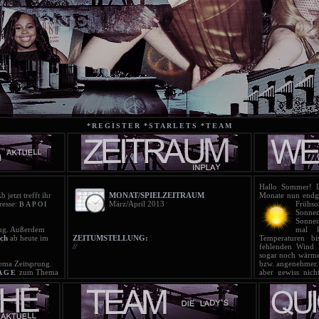
*REGISTER
*STARLETS
*TEAM
Hallo Sommer! Lo
b jetzt trefft ihr
MONAT/SPIELZEITRAUM
Monate nun endgü
resse:
März/April 2013
Früh
BAPOI
Sonne
Sonnen
g. Außerdem
mal k
ch
ab heute im
ZEITUMSTELLUNG:
Temperaturen 
//
fehlenden Wind 
sogar noch wärmer
ma Zeitsprung.
bzw. angenehmer.
zum Thema
aber gewiss nich
AGE
ran!
können geöffne
ist online!
sollte auch 
T
ist online!
Regenschauern g
T
scht!
sich bei dem w
ist online!
entwickeln. Insg
T