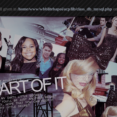
ll given in
/home/www/wbblitebapoi/acp/lib/class_db_mysql.php
on