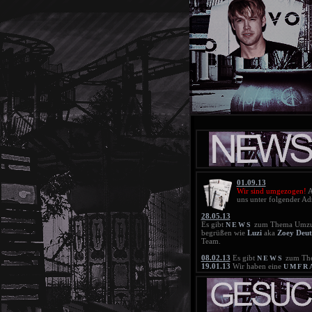
01.09.13
Wir sind umgezogen!
A
uns unter folgender Ad
28.05.13
Es gibt
zum Thema Umzu
NEWS
begrüßen wie
Luzi
aka
Zoey Deut
Team.
08.02.13
Es gibt
zum The
NEWS
19.01.13
Wir haben eine
UMFR
Zeitsprung. Bitte beteiligt euch da
18.01.13
Die neue
BLACKLIS
21.11.12
Die neue
BLACKLIS
25.10.12
Die Blacklist wurde gelö
20.10.12
Die neue
BLACKLIS