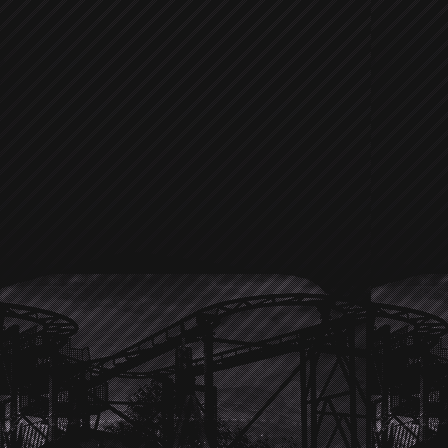
Laden oder das Juweliergeschäft daneb
Freundin
Hayden Panettiere
sehr g
sieht, so oft doch mit der jungen blon
scheint es ziemlich gut zu klappe
bewundert er doch eher das Juwelier
hoffen und sehen der nächsten Hollyw