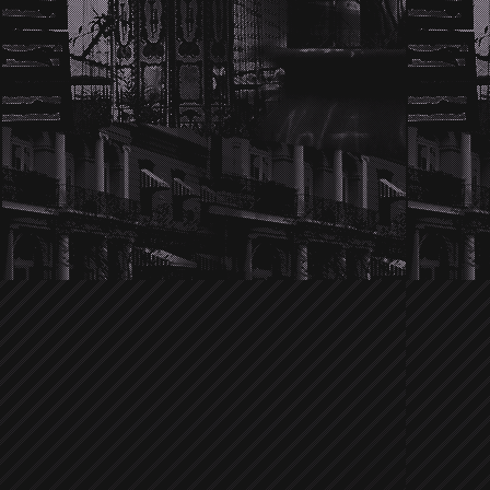
Wir hören die Twilight-Hochzeitsglo
im Dezember gemunkelt wurde, ob
Schritt weiter gehen würden, ist es je
und überglücklich. Und nicht nur 
verkneifen. Kellan's Familie scheint v
Nikki. Sie passt perfekt in die Famili
Familienangehöriger. Na das klingt j
Traumhochzeit. Details sind noch nic
versuchen euch natürlich als Erste üb
Ein anonymer Tipp brachte uns auf 
Jensen Ackles
der in letzter Zeit zi
Ob er sich vor Zachary Quinto verste
von dem er verprügelt wurde? Leider
Umständen der Prügelei. Allerdings ist
die Sichtung wie der Supernatura
bestimmten Laden kreist. Bisher war