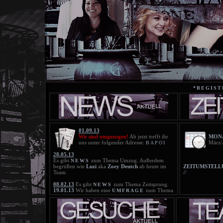
*REGIST
01.09.13
Wir sind umgezogen!
Ab jetzt trefft ihr
MONA
uns unter folgender Adresse:
März/
BAPOI
28.05.13
Es gibt
zum Thema Umzug. Außerdem
NEWS
begrüßen wie
Luzi
aka
Zoey Deutch
ab heute im
ZEITUMSTELL
Team.
//
08.02.13
Es gibt
zum Thema Zeitsprung.
NEWS
19.01.13
Wir haben eine
zum Thema
UMFRAGE
Zeitsprung. Bitte beteiligt euch daran!
18.01.13
Die neue
ist online!
BLACKLIST
21.11.12
Die neue
ist online!
BLACKLIST
25.10.12
Die Blacklist wurde gelöscht!
20.10.12
Die neue
ist online!
BLACKLIST